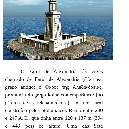
O Farol de Alexandria, às vezes
chamado de Farol de Alexandria (/ˈfɛərɒs/;
grego antigo: ὁ Φάρος τῆς Ἀλεξανδρείας,
pronúncia do grego koiné contemporâneo: [ho
pʰá.ros teːs a.lek.sandréːaːs]), foi um farol
construído pelos ptolomaicos Reino entre 280
e 247 A.C., que tinha entre 120 e 137 m (394
e 449 pés) de altura. Uma das Sete